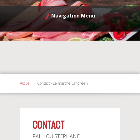
Navigation Menu
Accueil
»
Contact - Le marché Landréen
CONTACT
PAILLOU STEPHANE