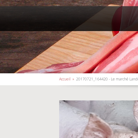
Accueil
»
20170721_164420 - Le marché Land