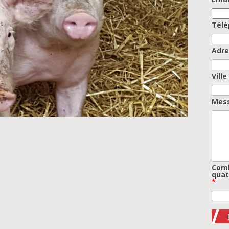
Tél
Adre
Ville
Mes
Comb
quat
*