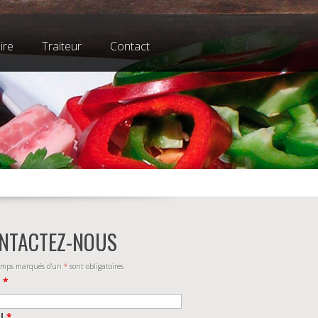
ire
Traiteur
Contact
NTACTEZ-NOUS
amps marqués d’un
*
sont obligatoires
m
*
il
*