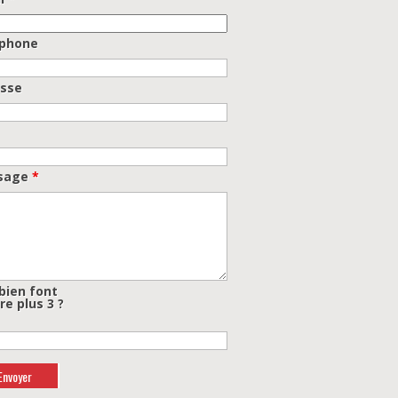
éphone
sse
sage
*
ien font
re plus 3 ?