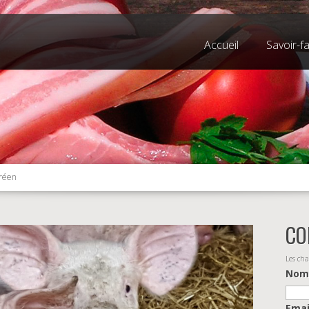
Accueil
Savoir-fa
réen
CO
Les ch
No
Ema