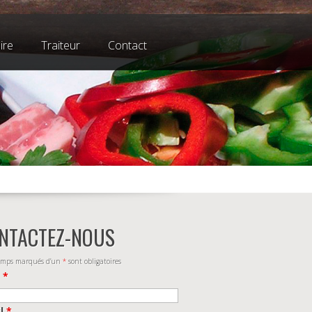
ire
Traiteur
Contact
NTACTEZ-NOUS
amps marqués d’un
*
sont obligatoires
m
*
il
*