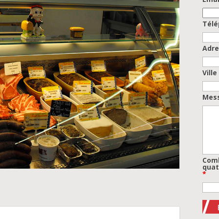
Tél
Adre
Ville
Mes
Comb
quat
*