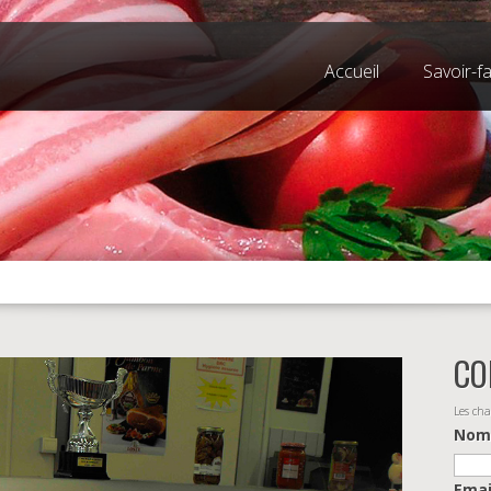
Accueil
Savoir-fa
CO
Les ch
No
Ema