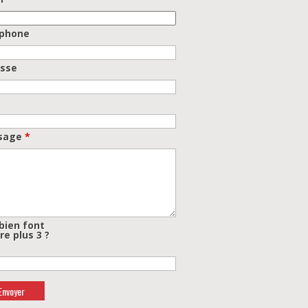
éphone
sse
sage
*
ien font
re plus 3 ?