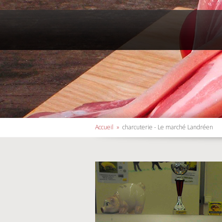
Accueil
»
charcuterie - Le marché Landréen